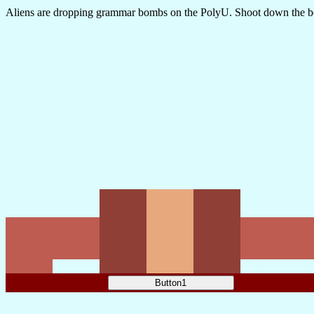
Aliens are dropping grammar bombs on the PolyU. Shoot down the bomb
.
.
.
.
.
.
.
.
.
.
.
.
.
.
.
.
.
.
.
.
.
.
.
.
.
.
.
.
.
.
.
.
.
.
.
.
.