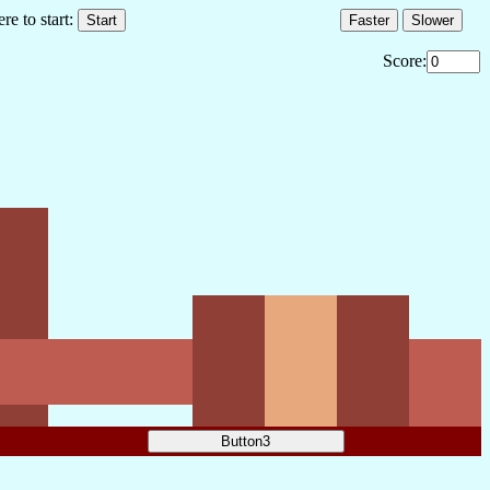
e to start:
Score:
.
.
.
.
.
.
.
.
.
.
.
.
.
.
.
.
.
.
.
.
.
.
.
.
.
.
.
.
.
.
.
.
.
.
.
.
.
.
.
.
.
.
.
.