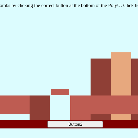
s by clicking the correct button at the bottom of the PolyU. Click her
.
.
.
.
.
.
.
.
.
.
.
.
.
.
.
.
.
.
.
.
.
.
.
.
.
.
.
.
.
.
.
.
.
.
.
.
.
.
.
.
.